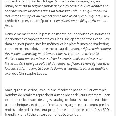
concentrer enfin sur le pilotage, l’efficacité des campagnes, sur
l’analyse et sur la segmentation des cibles. Seul hic :
« les données ne
sont pas toutes localisées dans un Datamart unique. Ce qui conduit à
des visions multiples du client et non à une vision client unique à 360°»
Frédéric Grelier. Et de déplorer : «
en réalité, on ne fait que du one-to-
few ».
Dans le même temps, la pression monte pour prioriser les sources et
les données comportementales. Dans une approche cross-canal, les
data ne sont pas toutes les mêmes, et les plateformes de marketing
comportemental doivent se mettre au diapason.
« Il faut tenir compte
des actions marketing antérieures. Chez ID contact, on préconise
d’utiliser non pas les adresses IP ou les emails, mais les adresses de
livraison. On s’aperçoit qu’au fil du temps, les fiches se renseignent avec
la bonne information. La base de données augmente ainsi en qualité
»,
explique Christophe Leduc.
Mais, qu’on se le dise, les outils ne résolvent pas tout. Par exemple,
nombre de retailers reprochent aux données de leur Datamart – par
exemple celles issues de larges catalogues fournisseurs – d’être bien
trop techniques, et d’apparaître dans un jargon non reconnu par les
moteurs de recherche. Leur problème est rendre ces données « SEO-
friendly », une tâche encore compliquée à ce jour.