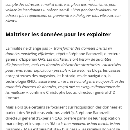
compte des adresses e-mail et mettre en place des mécanismes pour
valider les inscriptions »
, préconise-t-il.
Si l’on parvient à valider une
adresse plus rapidement, on parviendra à dialoguer plus vite avec son
client ».
Maîtriser les données pour les exploiter
La finalité ne change pas : «
transformer des données brutes en
données marketing efficientes
, répète Stéphane Baranzelli, directeur
général d’Experian QAS.
Les marketeurs ont besoin de quantités
d’informations, mais ces données doivent être structurées –clusterisées-
pour rendre leur exploitation possible ».
Le web, les blogs, les caisses
enregistreuses des magasins, les historiques de navigation, la
technologie RFID..
.
assurément,
« le cross-canal génère aujourd’hui des
quantités énormes de données, ce qui met en exergue l’importance de
les maîtriser »,
confirme Christophe Leduc, directeur général d’ID
Contact.
Mais alors que certains se focalisent sur l’acquisition des données et
parlent des 3V (vitesse, volume, variété), Stéphane Baranzelli
directeur général d’Experian QAS, préfère parler de leur application
marketing, et invoque les 3M : «
le bon moment, le bon media, le bon
message
». Mais extraire l’utilité « business », les retailers doivent se