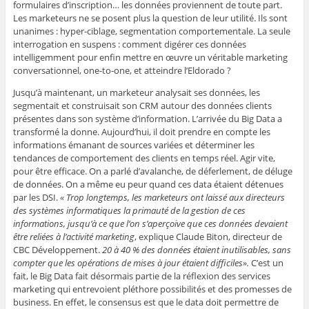
formulaires d’inscription… les données proviennent de toute part.
Les marketeurs ne se posent plus la question de leur utilité. Ils sont
unanimes : hyper-ciblage, segmentation comportementale. La seule
interrogation en suspens : comment digérer ces données
intelligemment pour enfin mettre en œuvre un véritable marketing
conversationnel, one-to-one, et atteindre l’Eldorado ?
Jusqu’à maintenant, un marketeur analysait ses données, les
segmentait et construisait son CRM autour des données clients
présentes dans son système d’information. L’arrivée du Big Data a
transformé la donne. Aujourd’hui, il doit prendre en compte les
informations émanant de sources variées et déterminer les
tendances de comportement des clients en temps réel. Agir vite,
pour être efficace. On a parlé d’avalanche, de déferlement, de déluge
de données. On a même eu peur quand ces data étaient détenues
par les DSI.
« Trop longtemps, les marketeurs ont laissé aux directeurs
des systèmes informatiques la primauté de la gestion de ces
informations, jusqu’à ce que l’on s’aperçoive que ces données devaient
être reliées à l’activité marketing
, explique Claude Biton, directeur de
CBC Développement.
20 à 40 % des données étaient inutilisables, sans
compter que les opérations de mises à jour étaient difficiles».
C’est un
fait, le Big Data fait désormais partie de la réflexion des services
marketing qui entrevoient pléthore possibilités et des promesses de
business. En effet, le consensus est que le data doit permettre de