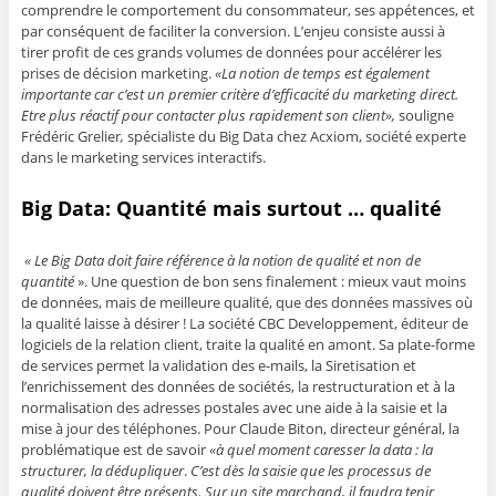
comprendre le comportement du consommateur, ses appétences, et
par conséquent de faciliter la conversion. L’enjeu consiste aussi à
tirer profit de ces grands volumes de données pour accélérer les
prises de décision marketing.
«La notion de temps est également
importante car c’est un premier critère d’efficacité du marketing direct.
Etre plus réactif pour contacter plus rapidement son client»,
souligne
Frédéric Grelier
,
spécialiste du Big Data chez Acxiom, société experte
dans le marketing services interactifs.
Big Data: Quantité mais surtout … qualité
« Le Big Data doit faire référence à la notion de qualité et non de
quantité
». Une question de bon sens finalement : mieux vaut moins
de données, mais de meilleure qualité, que des données massives où
la qualité laisse à désirer ! La société CBC Developpement, éditeur de
logiciels de la relation client, traite la qualité en amont. Sa plate-forme
de services permet la validation des e-mails, la Siretisation et
l’enrichissement des données de sociétés, la restructuration et à la
normalisation des adresses postales avec une aide à la saisie et la
mise à jour des téléphones. Pour Claude Biton, directeur général, la
problématique est de savoir
«à quel moment caresser la data : la
structurer, la dédupliquer
.
C’est dès la saisie que les processus de
qualité doivent être présents. Sur un site marchand, il faudra tenir