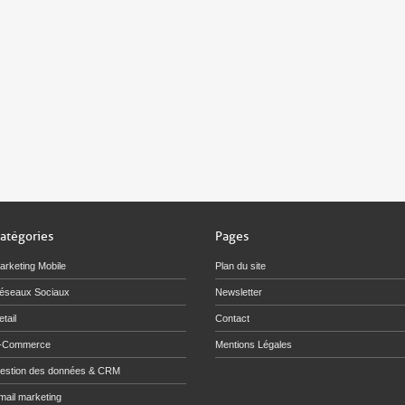
atégories
Pages
arketing Mobile
Plan du site
éseaux Sociaux
Newsletter
tail
Contact
-Commerce
Mentions Légales
estion des données & CRM
mail marketing