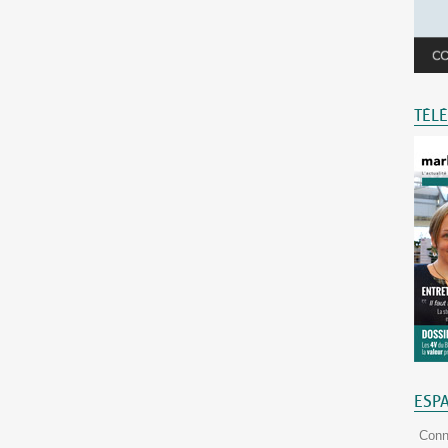
TÉL
ESP
Conn