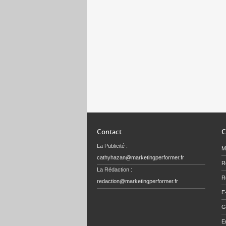
Contact
C
La Publicité :
M
cathyhazan@marketingperformer.fr
R
La Rédaction :
Re
redaction@marketingperformer.fr
E
G
E