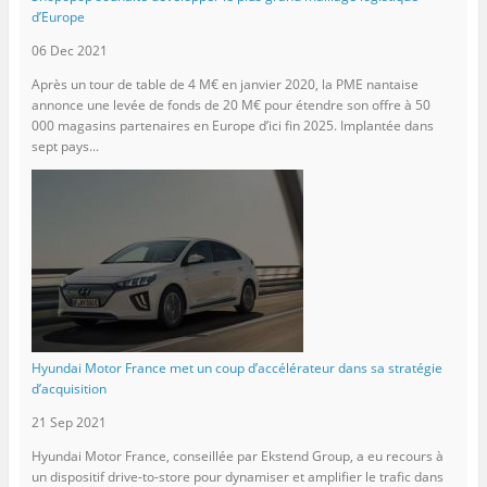
d’Europe
06 Dec 2021
Après un tour de table de 4 M€ en janvier 2020, la PME nantaise
annonce une levée de fonds de 20 M€ pour étendre son offre à 50
000 magasins partenaires en Europe d’ici fin 2025. Implantée dans
sept pays...
Hyundai Motor France met un coup d’accélérateur dans sa stratégie
d’acquisition
21 Sep 2021
Hyundai Motor France, conseillée par Ekstend Group, a eu recours à
un dispositif drive-to-store pour dynamiser et amplifier le trafic dans