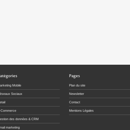
atégories
Pages
arketing Mobile
Plan du site
éseaux Sociaux
Newsletter
tail
Contact
-Commerce
Mentions Légales
estion des données & CRM
mail marketing