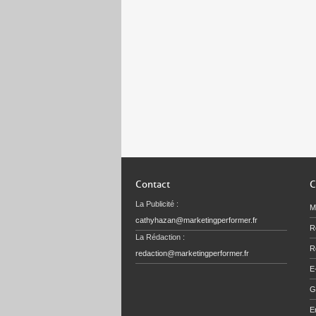
Contact
C
La Publicité :
M
cathyhazan@marketingperformer.fr
R
La Rédaction :
Re
redaction@marketingperformer.fr
E
G
E