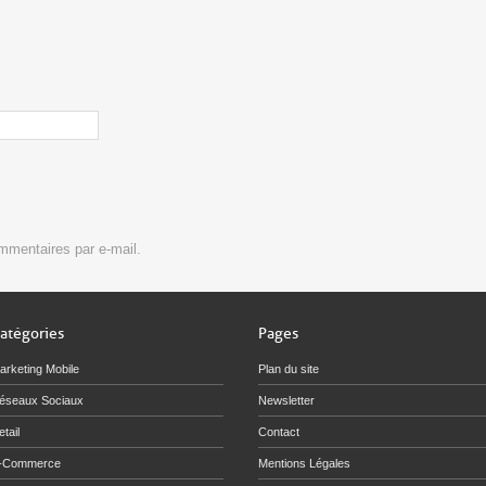
mmentaires par e-mail.
atégories
Pages
arketing Mobile
Plan du site
éseaux Sociaux
Newsletter
tail
Contact
-Commerce
Mentions Légales