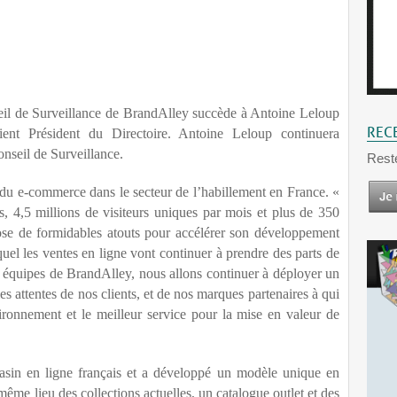
eil de Surveillance de BrandAlley succède à Antoine Leloup
REC
ient Président du Directoire. Antoine Leloup continuera
nseil de Surveillance.
Rest
du e-commerce dans le secteur de l’habillement en France.
«
 4,5 millions de visiteurs uniques par mois et plus de 350
pose de formidables atouts pour accélérer son développement
el les ventes en ligne vont continuer à prendre des parts de
s équipes de BrandAlley, nous allons continuer à déployer un
les attentes de nos clients, et de nos marques partenaires à qui
vironnement et le meilleur service pour la mise en valeur de
asin en ligne français et a développé un modèle unique en
ême lieu des collections actuelles, un catalogue outlet et des