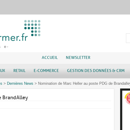
s e-
ACCUEIL
NEWSLETTER
AUX
RETAIL
E-COMMERCE
GESTION DES DONNÉES & CRM
es
>
Dernières News
>
Nomination de Marc Heller au poste PDG de Brandalle
e BrandAlley