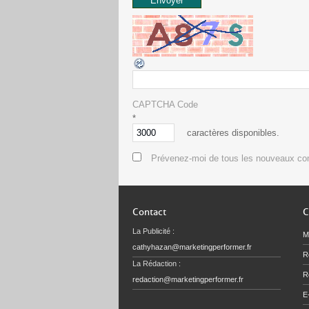
CAPTCHA Code
*
caractères disponibles.
Prévenez-moi de tous les nouveaux co
Contact
C
La Publicité :
M
cathyhazan@marketingperformer.fr
R
La Rédaction :
Re
redaction@marketingperformer.fr
E