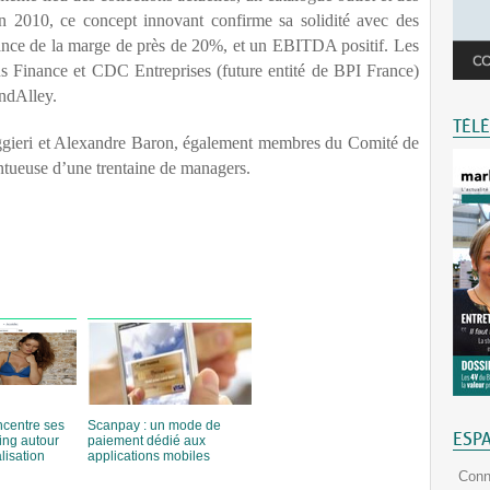
in 2010, ce concept innovant confirme sa solidité avec des
nce de la marge de près de 20%, et un EBITDA positif. Les
s Finance et CDC Entreprises (future entité de BPI France)
andAlley.
TÉL
ggieri et Alexandre Baron, également membres du Comité de
entueuse d’une trentaine de managers.
ncentre ses
Scanpay : un mode de
ESP
ing autour
paiement dédié aux
lisation
applications mobiles
Conn