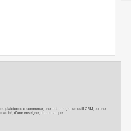
e une plateforme e-commerce, une technologie, un outil CRM, ou une
e marché, d’une enseigne, d’une marque.