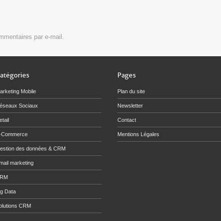
mmentaires par e-mail.
atégories
Pages
arketing Mobile
Plan du site
éseaux Sociaux
Newsletter
tail
Contact
-Commerce
Mentions Légales
estion des données & CRM
mail marketing
RM
ig Data
olutions CRM