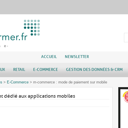
s e-
ACCUEIL
NEWSLETTER
AUX
RETAIL
E-COMMERCE
GESTION DES DONNÉES & CRM
es
>
E-Commerce
>
m-commerce : mode de paiement sur mobile
t dédié aux applications mobiles