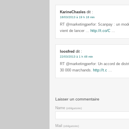
KarineChasles
dit :
18/03/2013 à 19 h 18 min
RT @marketingperfor: Scanpay : un mode 
vient de lancer …
http://t.co/C
…
loosfred
dit :
22/03/2013 à 1 h 48 min
RT @marketingperfor: Un accord de distri
30 000 marchands.
http://t.c
…
Laisser un commentaire
Name
(obligatoire)
Mail
(obligatoire)