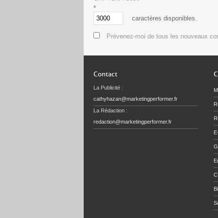
*
caractères disponibles.
Prévenez-moi de tous les nouveaux co
Contact
C
La Publicité :
M
cathyhazan@marketingperformer.fr
R
La Rédaction :
Re
redaction@marketingperformer.fr
E
G
E
C
B
S