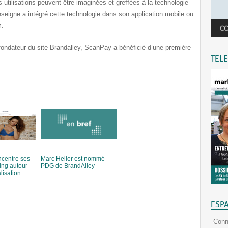
es utilisations peuvent être imaginées et greffées à la technologie
seigne a intégré cette technologie dans son application mobile ou
m.
ondateur du site Brandalley, ScanPay a bénéficié d’une première
TÉL
ncentre ses
Marc Heller est nommé
ing autour
PDG de BrandAlley
lisation
ESP
Conn