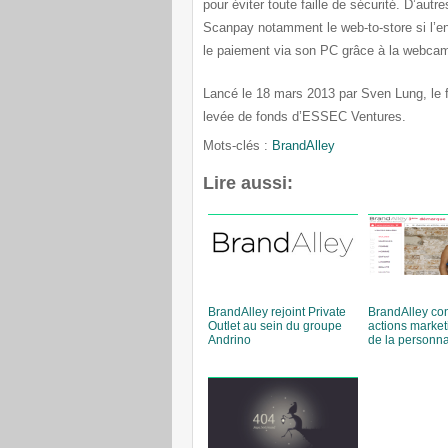
pour éviter toute faille de sécurité. D’autr
Scanpay notamment le web-to-store si l’en
le paiement via son PC grâce à la webca
Lancé le 18 mars 2013 par Sven Lung, le f
levée de fonds d’ESSEC Ventures.
Mots-clés :
BrandAlley
Lire aussi:
BrandAlley rejoint Private
BrandAlley co
Outlet au sein du groupe
actions market
Andrino
de la personna