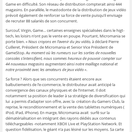
Game en difficulté. Son réseau de distribution compterait ainsi 444
magasins. En parallèle, le mastodonte de la distribution de jeux vidéo
prévoit également de renforcer sa force de vente puisqu’il envisage
de recruter 88 salariés de son concurrent.
Surcouf, Virgin, Game… certaines enseignes spécialisées dans le higt-
tech, les loisirs n’ont pas le vente en poupe. Pourtant, Micromania se
porte bien.
«
Nous croyons en l’avenir du jeu vidéo,
à déclaré Pierre
Cuilleret, Président de Micromania et Senior Vice Président de
GameStop
. Au moment où les rumeurs sur les sorties de nouvelles
consoles s’intensifient, nous sommes heureux de pouvoir compter sur
44 nouveaux magasins augmentant ainsi notre maillage national et
notre proximité avec les amateurs de jeux vidéo »
.
Sa force ? Alors que ses concurrents étaient encore aux
balbutiements de l’e-commerce, le distributeur avait anticipé la
convergence des canaux physiques et de l’Internet. Il doit
notamment sa position de leader à sa stratégie de diversification qui
lui a permis d’adapter son offre, avec la création du Gamers Club, la
reprise, le reconditionnement et la vente des tablettes numériques (
iPod, iPad, iPhone). En marge, Micromania avait surfé sur la
dématérialisation en intégrant des rayons dédiés aux contenus
téléchargeables -notamment XBOX Live et PlayStation Network. Et
question fidélisation, le géant n’a pas lésiné sur les moyens. Sa carte