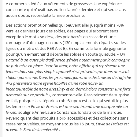
e-commerce dédié aux vêtements de grossesse. Une expérience
concluante qui n’avait pas eu lieu l’année dernière et qui sera, sans
aucun doute, reconduite l’année prochaine.
Des actions promotionnelles qui peuvent aller jusqu’à moins 70%
vers les derniers jours des soldes, des pages qui arborent sans
exception le mot « soldes», des prix barrés en cascade et une
campagne d’affichage en cours (130 emplacements répartis sur les
lignes du métro et des RER A et B). En somme, la formule gagnante
pour qu’un e-marchand débute les soldes en toute quiétude.
« On
s’attend à un autre pic d’affluence, généré notamment par la campagne
de pub mise en place. Pour l’instant, notre affiche qui représente une
femme dans son plus simple appareil n’est présente que dans une seule
station parisienne. Dans les prochains jours, une déclinaison de l’affiche
4×3 présentera notre égérie habillée d’une robe noire- un
incontournable de notre dressing- et on devrait alors constater une forte
demande sur ce produit »,
commente-t-elle. Pas vraiment de surprise
en fait, puisque la catégorie « robe&jupe » est celle qui séduit le plus
les femmes. «
Envie de Fraises est une web brand, une marque née sur
le web,
souligne Anne-Laure Constanza, fondatrice de la marque
.
Revendiquant des produits à prix accessibles et des collections sans
cesse renouvelées, en moyenne tous les 15 jours,
Envie de Fraises est
devenu le Zara de la maternité
».