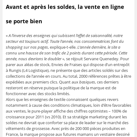
Avant et après les soldes, la vente en ligne
se porte bien
«
A l’inverse des enseignes qui subissent l’effet de saisonnalité, notre
secteur est toujours actif. Toute l’année, nos consommatrices font du
shopping sur nos pages
, explique-t-elle.
L’année dernière, le site a
connu une hausse de son trafic de 2 points durant cette période. Cette
année, nous devrions le doubler »,
se réjouit Servane Quenedey. Pour
parer aux aléas de stock, Envies de Fraises qui dispose d’un entrepôt
à Rungis (L4 Logistique), ne présente que des articles soldés sur des
collections de l’année en cours. Au total, 2000 références prêtes à être
expédiées aux premiers clics. Quant aux
basiques
, ces derniers
resteront en réserve puisque la politique de la marque est de
fonctionner avec des stocks limités.
Alors que les enseignes de textile connaissent quelques revers
notamment à cause des conditions climatiques, loin d’être favorables
aux ventes, le pure-player affiche des chiffres optimistes – 100% de
croissance pour 2011 (vs 2010). Et sa stratégie marketing durant les
soldes ne devrait que conforter sa place de leader sur le marché des
vêtements de grossesse. Avec près de 200 000 pièces produites en
France, la marque propose aux futures mamans un vestiaire dessiné