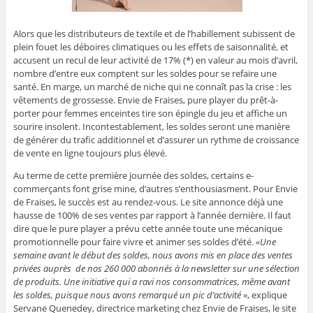
Alors que les distributeurs de textile et de l’habillement subissent de
plein fouet les déboires climatiques ou les effets de saisonnalité, et
accusent un recul de leur activité de 17% (*) en valeur au mois d’avril,
nombre d’entre eux comptent sur les soldes pour se refaire une
santé. En marge, un marché de niche qui ne connaît pas la crise : les
vêtements de grossesse. Envie de Fraises, pure player du prêt-à-
porter pour femmes enceintes tire son épingle du jeu et affiche un
sourire insolent. Incontestablement, les soldes seront une manière
de générer du trafic additionnel et d’assurer un rythme de croissance
de vente en ligne toujours plus élevé.
Au terme de cette première journée des soldes, certains e-
commerçants font grise mine, d’autres s’enthousiasment. Pour Envie
de Fraises, le succès est au rendez-vous. Le site annonce déjà une
hausse de 100% de ses ventes par rapport à l’année dernière. Il faut
dire que le pure player a prévu cette année toute une mécanique
promotionnelle pour faire vivre et animer ses soldes d’été.
«Une
semaine avant le début des soldes, nous avons mis en place des ventes
privées auprès de nos 260 000 abonnés à la newsletter sur une sélection
de produits. Une initiative qui a ravi nos consommatrices, même avant
les soldes, puisque nous avons remarqué un pic d’activité
», explique
Servane Quenedey, directrice marketing chez Envie de Fraises, le site