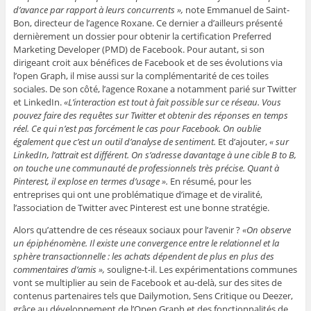
d’avance par rapport à leurs concurrents »,
note Emmanuel de Saint-
Bon, directeur de l’agence Roxane. Ce dernier a d’ailleurs présenté
dernièrement un dossier pour obtenir la certification Preferred
Marketing Developer (PMD) de Facebook. Pour autant, si son
dirigeant croit aux bénéfices de Facebook et de ses évolutions via
l’open Graph, il mise aussi sur la complémentarité de ces toiles
sociales. De son côté, l’agence Roxane a notamment parié sur Twitter
et LinkedIn.
«L’interaction est tout à fait possible sur ce réseau. Vous
pouvez faire des requêtes sur Twitter et obtenir des réponses en temps
réel. Ce qui n’est pas forcément le cas pour Facebook. On oublie
également que c’est un outil d’analyse de sentiment
.
Et d’ajouter,
« sur
LinkedIn, l’attrait est différent. On s’adresse davantage à une cible B to B,
on touche une communauté de professionnels très précise. Quant à
Pinterest, il explose en termes d’usage
».
En résumé, pour les
entreprises qui ont une problématique d’image et de viralité,
l’association de Twitter avec Pinterest est une bonne stratégie.
Alors qu’attendre de ces réseaux sociaux pour l’avenir ?
«On observe
un épiphénomène. Il existe une convergence entre le relationnel et la
sphère transactionnelle : les achats dépendent de plus en plus des
commentaires d’amis »,
souligne-t-il. Les expérimentations communes
vont se multiplier au sein de Facebook et au-delà, sur des sites de
contenus partenaires tels que Dailymotion, Sens Critique ou Deezer,
grâce au développement de l’Open Graph et des fonctionnalités de