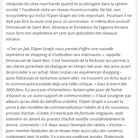
s’imposer les sites marchands quand ils se plongent dans la sphère
sociale ? Facebook reste un réseau incontournable. De fait, son
écosystème qui inclut l’Open Graph est très important. Pourtant il ne
doit pas être la seule voie pour un annonceur, ni même être exclusif.
Emmanuel de Saint-Bon, directeur et fondateur de l’agence Roxane
nous livre son expérience en tant que spécialiste des réseaux
sociaux.
«C’est un fait, l’Open Graph nous permet d’offrir une nouvelle
expérience de shopping et d’utilisation aux internautes »,
rappelle
Emmanuel de Saint-Bon. C’est l’exemple de la Redoute qui permet à
ses clients potentiels de dialoguer en temps réel avec des amis avant
de procéder à un achat. Mais toutes ces expériences shopping –
aussi flatteuses et tentantes soient-elles -ne trouvent un écho que si
la communauté possède déjà une taille critique.
« Sous la barre des
5000 fans, il y aura peu d’interactions. Autant opter pour de l’achat
d’espace ou un autre support de communication ».
Il faut souligner par
ailleurs qu’au-delà du bénéfice visibilité, l’Open Graph a ouvert la
porte à des modèles de commercialisation inédits et à de nouveaux
process d’achat.
«Certes, il n’existe pas de formules magiques, mais
intervenir en amont du process d’achat modifie considérablement la
donne,
commente –t-il
. Nous avons l’exemple des verbes « d’action »
pour montrer l’évolution de ce réseau mais aussi celui des contenus
notamment avec la vidéo. Il y a encore quelques années, l’internaute