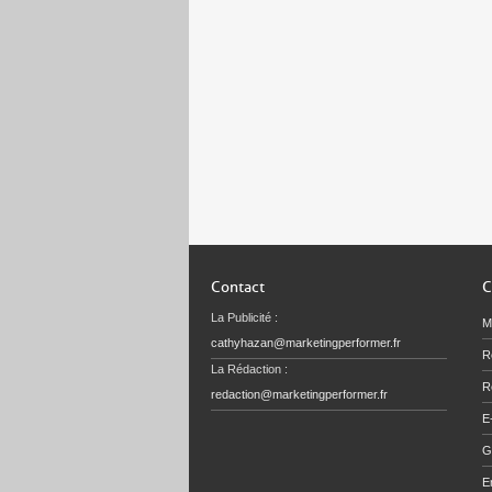
Contact
C
La Publicité :
M
cathyhazan@marketingperformer.fr
R
La Rédaction :
Re
redaction@marketingperformer.fr
E
G
E