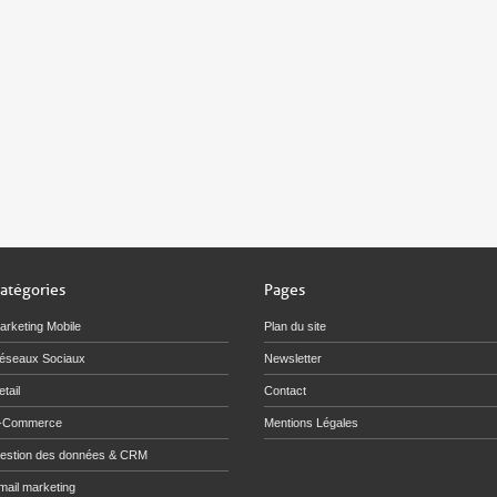
atégories
Pages
arketing Mobile
Plan du site
éseaux Sociaux
Newsletter
tail
Contact
-Commerce
Mentions Légales
estion des données & CRM
mail marketing