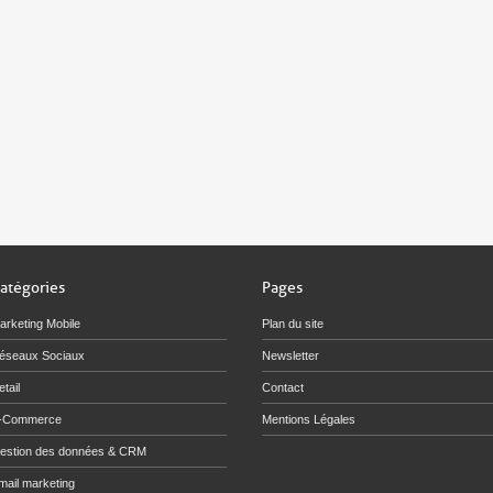
atégories
Pages
arketing Mobile
Plan du site
éseaux Sociaux
Newsletter
tail
Contact
-Commerce
Mentions Légales
estion des données & CRM
mail marketing