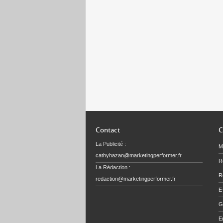
Contact
C
La Publicité :
M
cathyhazan@marketingperformer.fr
R
La Rédaction :
Re
redaction@marketingperformer.fr
E
G
E