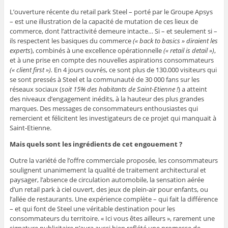
L’ouverture récente du retail park Steel – porté par le Groupe Apsys
– est une illustration de la capacité de mutation de ces lieux de
commerce, dont l’attractivité demeure intacte… Si – et seulement si –
ils respectent les basiques du commerce
(« back to basics » diraient les
experts
), combinés à une excellence opérationnelle
(« retail is detail »)
,
et à une prise en compte des nouvelles aspirations consommateurs
(« client first »).
En 4 jours ouvrés, ce sont plus de 130.000 visiteurs qui
se sont pressés à Steel et la communauté de 30 000 fans sur les
réseaux sociaux (
soit 15% des habitants de Saint-Etienne !
) a atteint
des niveaux d’engagement inédits, à la hauteur des plus grandes
marques. Des messages de consommateurs enthousiastes qui
remercient et félicitent les investigateurs de ce projet qui manquait à
Saint-Etienne.
Mais quels sont les ingrédients de cet engouement ?
Outre la variété de l’offre commerciale proposée, les consommateurs
soulignent unanimement la qualité de traitement architectural et
paysager, l’absence de circulation automobile, la sensation aérée
d’un retail park à ciel ouvert, des jeux de plein-air pour enfants, ou
l’allée de restaurants. Une expérience complète – qui fait la différence
– et qui font de Steel une véritable destination pour les
consommateurs du territoire. « Ici vous êtes ailleurs », rarement une