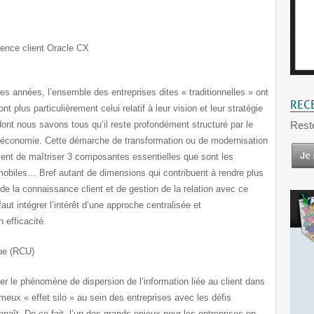
ience client Oracle CX
res années, l’ensemble des entreprises dites « traditionnelles » ont
REC
 plus particulièrement celui relatif à leur vision et leur stratégie
 dont nous savons tous qu’il reste profondément structuré par le
Rest
l’économie. Cette démarche de transformation ou de modernisation
nt de maîtriser 3 composantes essentielles que sont les
 mobiles… Bref autant de dimensions qui contribuent à rendre plus
e la connaissance client et de gestion de la relation avec ce
aut intégrer l’intérêt d’une approche centralisée et
 efficacité.
que (RCU)
fier le phénomène de dispersion de l’information liée au client dans
fameux « effet silo » au sein des entreprises avec les défis
nnaît. De ce fait, l’un des grands enjeux pour les entreprises en