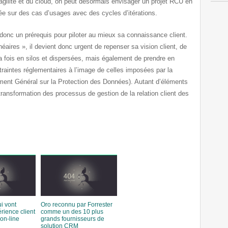
’agilité et du cloud, on peut désormais envisager un projet RCU en
ée sur des cas d’usages avec des cycles d’itérations.
donc un prérequis pour piloter au mieux sa connaissance client.
néaires », il devient donc urgent de repenser sa vision client, de
 fois en silos et dispersées, mais également de prendre en
raintes réglementaires à l’image de celles imposées par la
ent Général sur la Protection des Données). Autant d’éléments
 transformation des processus de gestion de la relation client des
i vont
Oro reconnu par Forrester
rience client
comme un des 10 plus
on-line
grands fournisseurs de
solution CRM