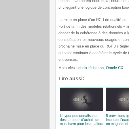
tierces… On notera enfin qu’à l’heure de l
privilégiant une logique de conception bas
La mise en place d’un RCU de qualité est 
Fort de la fin des modèles relationnels « li
donner de la cohérence à des données à la
considération les nouveaux usages et cont
prochaine mise en place du RGPD (Règlem
qui vont continuer à accélérer le cycle de
entreprises.
Mots-clés :
choix rédaction
,
Oracle CX
Lire aussi:
L’hyper personnalisation
5 prévisions qu
des parcours d’achat : un
impacter l’expé
must have pour les retailers
en magasin et 