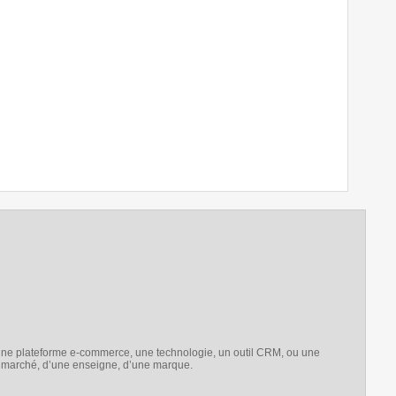
e une plateforme e-commerce, une technologie, un outil CRM, ou une
e marché, d’une enseigne, d’une marque.