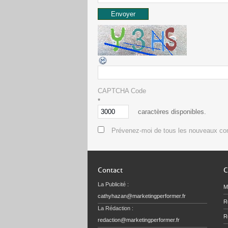
CAPTCHA Code
*
caractères disponibles.
Prévenez-moi de tous les nouveaux co
Contact
C
La Publicité :
M
cathyhazan@marketingperformer.fr
R
La Rédaction :
Re
redaction@marketingperformer.fr