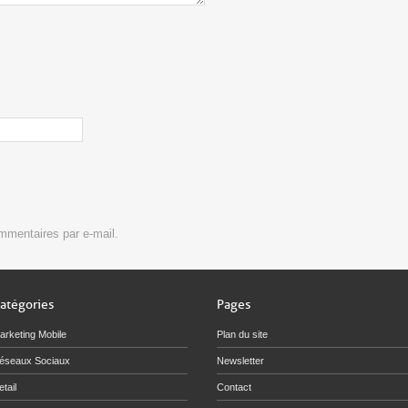
mmentaires par e-mail.
atégories
Pages
arketing Mobile
Plan du site
éseaux Sociaux
Newsletter
tail
Contact