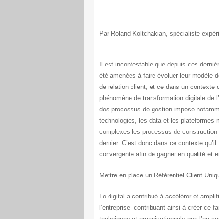
Par Roland Koltchakian, spécialiste expér
Il est incontestable que depuis ces derniè
été amenées à faire évoluer leur modèle dont
de relation client, et ce dans un contexte
phénomène de transformation digitale de 
des processus de gestion impose notamme
technologies, les data et les plateformes
complexes les processus de construction d
dernier. C’est donc dans ce contexte qu’il f
convergente afin de gagner en qualité et en
Mettre en place un Référentiel Client Uni
Le digital a contribué à accélérer et ampli
l’entreprise, contribuant ainsi à créer ce 
techniques et organisationnels que l’on co