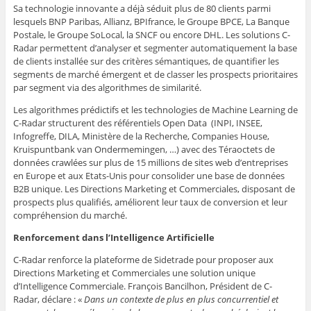
Sa technologie innovante a déjà séduit plus de 80 clients parmi
lesquels BNP Paribas, Allianz, BPIfrance, le Groupe BPCE, La Banque
Postale, le Groupe SoLocal, la SNCF ou encore DHL. Les solutions C-
Radar permettent d’analyser et segmenter automatiquement la base
de clients installée sur des critères sémantiques, de quantifier les
segments de marché émergent et de classer les prospects prioritaires
par segment via des algorithmes de similarité.
Les algorithmes prédictifs et les technologies de Machine Learning de
C-Radar structurent des référentiels Open Data (INPI, INSEE,
Infogreffe, DILA, Ministère de la Recherche, Companies House,
Kruispuntbank van Ondermemingen, …) avec des Téraoctets de
données crawlées sur plus de 15 millions de sites web d’entreprises
en Europe et aux Etats-Unis pour consolider une base de données
B2B unique. Les Directions Marketing et Commerciales, disposant de
prospects plus qualifiés, améliorent leur taux de conversion et leur
compréhension du marché.
Renforcement dans l’Intelligence Artificielle
C-Radar renforce la plateforme de Sidetrade pour proposer aux
Directions Marketing et Commerciales une solution unique
d’Intelligence Commerciale. François Bancilhon, Président de C-
Radar, déclare : «
Dans un contexte de plus en plus concurrentiel et