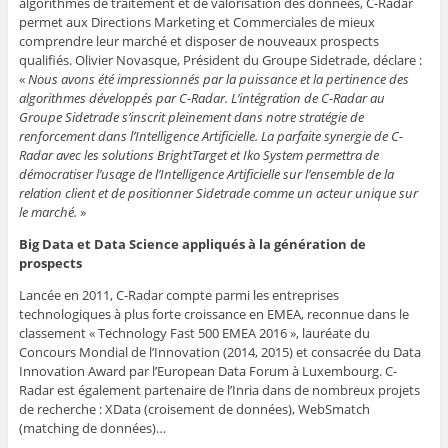
algorithmes de traitement et de valorisation des données, C-Radar
permet aux Directions Marketing et Commerciales de mieux
comprendre leur marché et disposer de nouveaux prospects
qualifiés. Olivier Novasque, Président du Groupe Sidetrade, déclare :
«
Nous avons été impressionnés par la puissance et la pertinence des
algorithmes développés par C-Radar. L’intégration de C-Radar au
Groupe Sidetrade s’inscrit pleinement dans notre stratégie de
renforcement dans l’Intelligence Artificielle. La parfaite synergie de C-
Radar avec les solutions BrightTarget et Iko System permettra de
démocratiser l’usage de l’Intelligence Artificielle sur l’ensemble de la
relation client et de positionner Sidetrade comme un acteur unique sur
le marché.
»
Big Data et Data Science appliqués à la génération de
prospects
Lancée en 2011, C-Radar compte parmi les entreprises
technologiques à plus forte croissance en EMEA, reconnue dans le
classement « Technology Fast 500 EMEA 2016 », lauréate du
Concours Mondial de l’Innovation (2014, 2015) et consacrée du Data
Innovation Award par l’European Data Forum à Luxembourg. C-
Radar est également partenaire de l’Inria dans de nombreux projets
de recherche : XData (croisement de données), WebSmatch
(matching de données)…