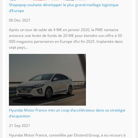
Shopopop souhaite développer le plus grand maillage logistique
d’Europe
06 Dec 2021
Après un tour de table de 4 M€ en janvier 2020, la PME nantaise
annonce une levée de fonds de 20 M€ pour étendre son offre à 50
000 magasins partenaires en Europe d’ici fin 2025. Implantée dans
sept pays...
Hyundai Motor France met un coup d’accélérateur dans sa stratégie
d’acquisition
21 Sep 2021
Hyundai Motor France, conseillée par Ekstend Group, a eu recours à