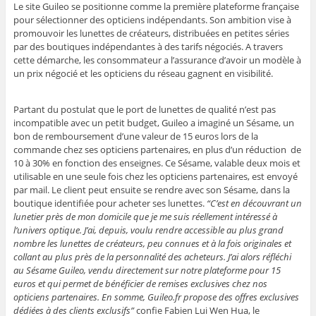
Le site
Guileo
se positionne comme la première plateforme française
pour sélectionner des opticiens indépendants. Son ambition vise à
promouvoir les lunettes de créateurs, distribuées en petites séries
par des boutiques indépendantes à des tarifs négociés. A travers
cette démarche, les consommateur a l’assurance d’avoir un modèle à
un prix négocié et les opticiens du réseau gagnent en visibilité.
Partant du postulat que le port de lunettes de qualité n’est pas
incompatible avec un petit budget, Guileo a imaginé un Sésame, un
bon de remboursement d’une valeur de 15 euros lors de la
commande chez ses opticiens partenaires, en plus d’un réduction de
10 à 30% en fonction des enseignes. Ce Sésame, valable deux mois et
utilisable en une seule fois chez les opticiens partenaires, est envoyé
par mail. Le client peut ensuite se rendre avec son Sésame, dans la
boutique identifiée pour acheter ses lunettes.
“C’est en découvrant un
lunetier près de mon domicile que je me suis réellement intéressé à
l‘univers optique. J’ai, depuis, voulu rendre accessible au plus grand
nombre les lunettes de créateurs, peu connues et à la fois originales et
collant au plus près de la personnalité des acheteurs. J’ai alors réfléchi
au Sésame Guileo, vendu directement sur notre plateforme pour 15
euros et qui permet de bénéficier de remises exclusives chez nos
opticiens partenaires. En somme,
Guileo.fr
propose des offres exclusives
dédiées à des clients exclusifs”
confie Fabien Lui Wen Hua, le