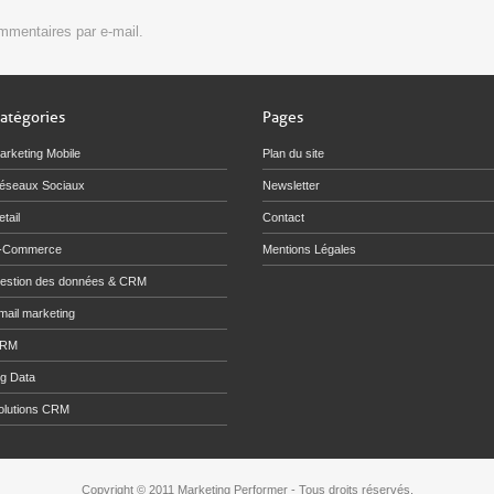
mmentaires par e-mail.
atégories
Pages
arketing Mobile
Plan du site
éseaux Sociaux
Newsletter
tail
Contact
-Commerce
Mentions Légales
estion des données & CRM
mail marketing
RM
ig Data
olutions CRM
Copyright © 2011 Marketing Performer - Tous droits réservés.