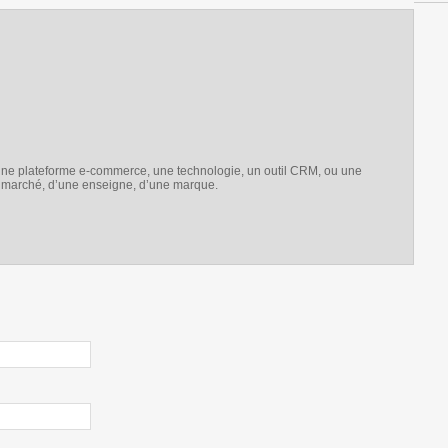
e une plateforme e-commerce, une technologie, un outil CRM, ou une
e marché, d’une enseigne, d’une marque.