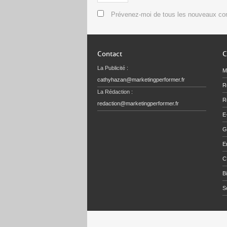
Prévenez-moi de tous les nouveaux co
Contact
C
La Publicité :
M
cathyhazan@marketingperformer.fr
R
La Rédaction :
Re
redaction@marketingperformer.fr
E
G
E
C
B
S