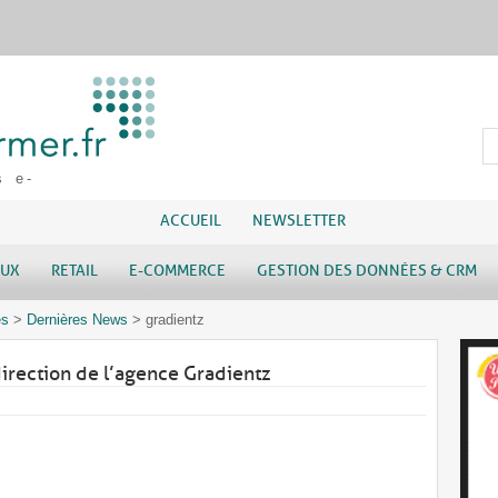
s e-
ACCUEIL
NEWSLETTER
AUX
RETAIL
E-COMMERCE
GESTION DES DONNÉES & CRM
es
>
Dernières News
>
gradientz
irection de l’agence Gradientz