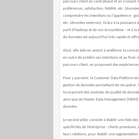
parcours client en centralisant et en croisant
préférences, satisfaction, fidélité, etc. (donn
comprendre les intentions ou l’appétence : goû
etc. (données externes). Grâce à la puissance 
parti d’Hadoop et de son écosystème – et à la 
de données est aujourd’hui très rapide et offr
Ainsi, elle aide en amont à améliorer la connai
en outre de prédire ses intentions et au final, 
parcours client, en proposant des expériences 
Pour y parvenir, la Customer Data Platform doi
gestion de données
permettant de récupérer, in
incorporent des modules de qualité de données 
ainsi que de Master Data Management (MDM) à tr
données.
Le second pilier consiste à établir une
liste des 
spécificités de l’entreprise : clients premiums, c
leurs relations,
pour établir une segmentation cl