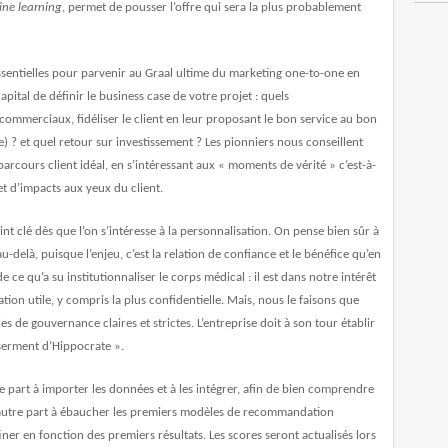
ne learning
, permet de pousser l’offre qui sera la plus probablement
sentielles pour parvenir au Graal ultime du marketing one-to-one en
apital de définir le business case de votre projet : quels
ommerciaux, fidéliser le client en leur proposant le bon service au bon
 ? et quel retour sur investissement ? Les pionniers nous conseillent
parcours client idéal, en s’intéressant aux « moments de vérité » c’est-à-
et d’impacts aux yeux du client.
int clé dès que l’on s’intéresse à la personnalisation. On pense bien sûr à
-delà, puisque l’enjeu, c’est la relation de confiance et le bénéfice qu’en
r de ce qu’a su institutionnaliser le corps médical : il est dans notre intérêt
ion utile, y compris la plus confidentielle. Mais, nous le faisons que
s de gouvernance claires et strictes. L’entreprise doit à son tour établir
serment d’Hippocrate ».
e part à importer les données et à les intégrer, afin de bien comprendre
d’autre part à ébaucher les premiers modèles de recommandation
finer en fonction des premiers résultats. Les scores seront actualisés lors