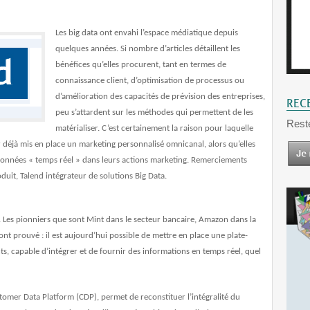
Les big data ont envahi l’espace médiatique depuis
quelques années
. Si nombre d’articles détaillent les
bénéfices qu’elles procurent, tant en termes de
connaissance client, d’optimisation de processus ou
d’amélioration des capacités de prévision des entreprises,
REC
peu s’attardent sur les méthodes qui permettent de les
Rest
matérialiser. C’est certainement la raison pour laquelle
 déjà mis en place un marketing personnalisé omnicanal, alors qu’elles
données « temps réel » dans leurs actions marketing. Remerciements
uit, Talend intégrateur de solutions Big Data.
. Les pionniers que sont Mint dans le secteur bancaire, Amazon dans la
’ont prouvé : il est aujourd’hui possible de mettre en place une plate-
ts, capable d’intégrer et de fournir des informations en temps réel, quel
mer Data Platform (CDP), permet de reconstituer l’intégralité du