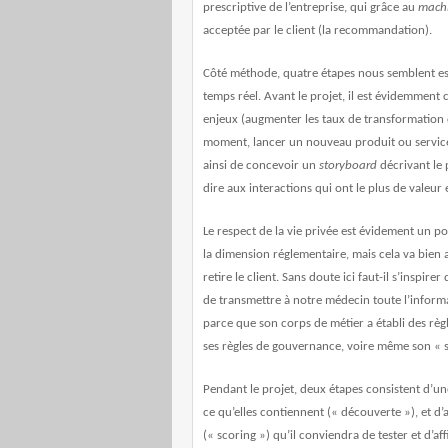
prescriptive d
e l’entreprise, qui grâce au
machi
acceptée par le client (la recommandation).
Côté méthode, quatre étapes nous semblent es
temps réel. Avant le projet, il est évidemment c
enjeux (augmenter les taux de transformation c
moment, lancer un nouveau produit ou service)
ainsi de concevoir un
storyboard
décrivant le 
dire aux interactions qui ont le plus de valeur 
Le respect de la vie privée est évidement un po
la dimension réglementaire, mais cela va bien au
retire le client. Sans doute ici faut-il s’inspire
de transmettre à notre médecin toute l’informat
parce que son corps de métier a établi des règle
ses règles de gouvernance, voire même son « 
Pendant le projet, deux étapes consistent d’un
ce qu’elles contiennent (« découverte »), et 
(« scoring ») qu’il conviendra de tester et d’af