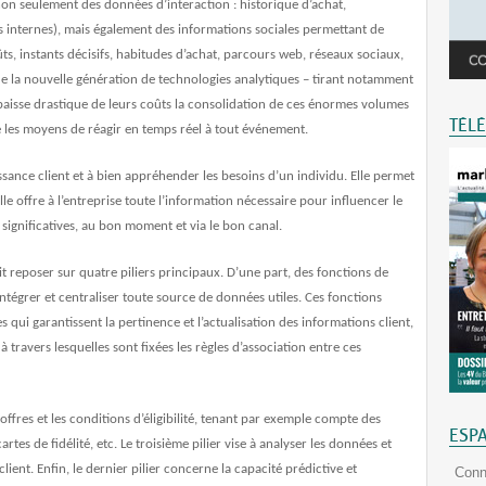
 non seulement des données d’interaction : historique d’achat,
ées internes), mais également des informations sociales permettant de
ts, instants décisifs, habitudes d’achat, parcours web, réseaux sociaux,
de la nouvelle génération de technologies analytiques – tirant notamment
baisse drastique de leurs coûts la consolidation de ces énormes volumes
TÉL
e les moyens de réagir en temps réel à tout événement.
ssance client et à bien appréhender les besoins d’un individu. Elle permet
elle offre à l’entreprise toute l’information nécessaire pour influencer le
significatives, au bon moment et via le bon canal.
t reposer sur quatre piliers principaux. D’une part, d
es fonctions de
tégrer et centraliser toute source de données utiles. Ces fonctions
qui garantissent la pertinence et l’actualisation des informations client,
avers lesquelles sont fixées les règles d’association entre ces
offres et les conditions d’éligibilité
, tenant par exemple compte des
ESP
artes de fidélité, etc. Le troisième pilier vise à
analyser les données et
ient. Enfin, le dernier pilier
concerne la capacité prédictive et
Conn