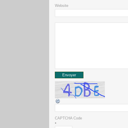
Website
CAPTCHA Code
*