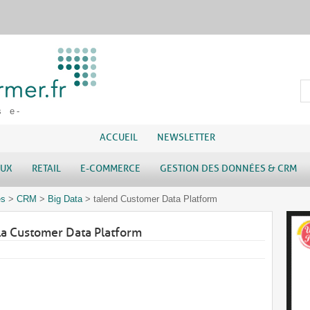
s e-
ACCUEIL
NEWSLETTER
AUX
RETAIL
E-COMMERCE
GESTION DES DONNÉES & CRM
es
>
CRM
>
Big Data
>
talend Customer Data Platform
e la Customer Data Platform