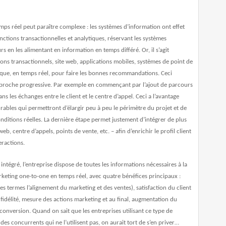
emps réel peut paraître complexe : les systèmes d’information ont effet
onctions transactionnelles et analytiques, réservant les systèmes
rs en les alimentant en information en temps différé. Or, il s’agit
ons transactionnels, site web, applications mobiles, systèmes de point de
ique, en temps réel, pour faire les bonnes recommandations. Ceci
approche progressive. Par exemple en commençant par l’ajout de parcours
s les échanges entre le client et le centre d’appel. Ceci a l’avantage
rables qui permettront d’élargir peu à peu le périmètre du projet et de
nditions réelles. La dernière étape permet justement d’intégrer de plus
, centre d’appels, points de vente, etc. – afin d’enrichir le profil client
eractions.
intégré, l’entreprise dispose de toutes les informations nécessaires à la
eting one-to-one en temps réel, avec quatre bénéfices principaux :
tres termes l’alignement du marketing et des ventes), satisfaction du client
 fidélité, mesure des actions marketing et au final, augmentation du
e conversion. Quand on sait que les entreprises utilisant ce type de
des concurrents qui ne l’utilisent pas
, on aurait tort de s’en priver…