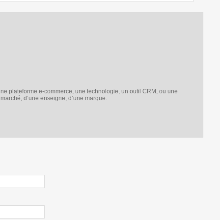
e une plateforme e-commerce, une technologie, un outil CRM, ou une
e marché, d’une enseigne, d’une marque.