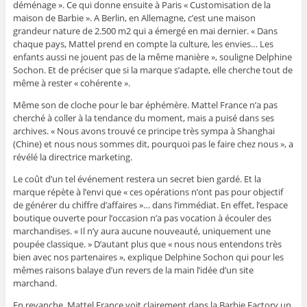
déménage ». Ce qui donne ensuite à Paris « Customisation de la
maison de Barbie ». A Berlin, en Allemagne, c’est une maison
grandeur nature de 2.500 m2 qui a émergé en mai dernier. « Dans
chaque pays, Mattel prend en compte la culture, les envies… Les
enfants aussi ne jouent pas de la même manière », souligne Delphine
Sochon. Et de préciser que si la marque s’adapte, elle cherche tout de
même à rester « cohérente ».
Même son de cloche pour le bar éphémère. Mattel France n’a pas
cherché à coller à la tendance du moment, mais a puisé dans ses
archives. « Nous avons trouvé ce principe très sympa à Shanghai
(Chine) et nous nous sommes dit, pourquoi pas le faire chez nous », a
révélé la directrice marketing.
Le coût d’un tel événement restera un secret bien gardé. Et la
marque répète à l’envi que « ces opérations n’ont pas pour objectif
de générer du chiffre d’affaires »… dans l’immédiat. En effet, l’espace
boutique ouverte pour l’occasion n’a pas vocation à écouler des
marchandises. « Il n’y aura aucune nouveauté, uniquement une
poupée classique. » D’autant plus que « nous nous entendons très
bien avec nos partenaires », explique Delphine Sochon qui pour les
mêmes raisons balaye d’un revers de la main l’idée d’un site
marchand.
En revanche, Mattel France voit clairement dans la Barbie Factory un