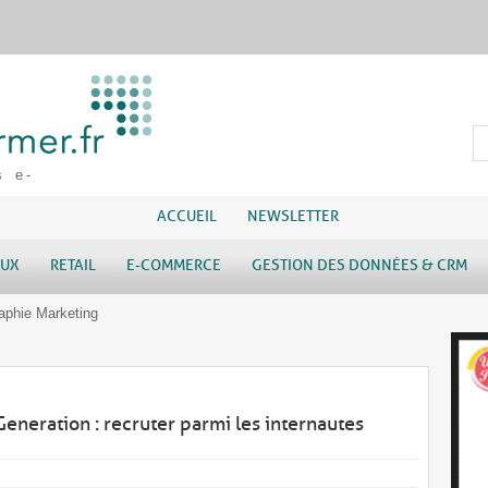
s e-
ACCUEIL
NEWSLETTER
AUX
RETAIL
E-COMMERCE
GESTION DES DONNÉES & CRM
raphie Marketing
eneration : recruter parmi les internautes