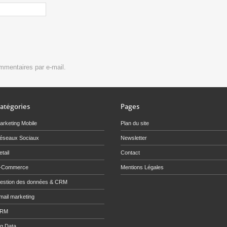
mmentaires par e-mail.
atégories
Pages
arketing Mobile
Plan du site
éseaux Sociaux
Newsletter
tail
Contact
-Commerce
Mentions Légales
estion des données & CRM
mail marketing
RM
ig Data