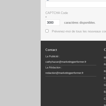
CAPTCHA Code
*
caractères disponibles.
Prévenez-moi de tous les nouveaux co
Contact
C
La Publicité :
M
cathyhazan@marketingperformer.fr
R
La Rédaction :
Re
redaction@marketingperformer.fr
E
G
E
C
B