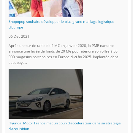
Shopopop souhaite développer le plus grand maillage logistique
d’Europe
06 Dec 2021
Après un tour de table de 4 M€ en janvier 2020, la PME nantaise
annonce une levée de fonds de 20 M€ pour étendre son offre à 50
000 magasins partenaires en Europe d’ici fin 2025. Implantée dans
sept pays...
Hyundai Motor France met un coup d’accélérateur dans sa stratégie
d’acquisition