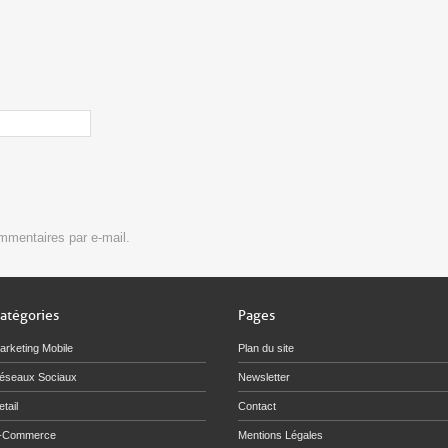
mmentaires par e-mail.
atégories
Pages
arketing Mobile
Plan du site
éseaux Sociaux
Newsletter
tail
Contact
-Commerce
Mentions Légales