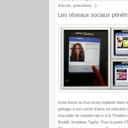
d’accès, promotions…).
Les réseaux sociaux pénèt
d’une borne ou d‘un écran implanté dans 
partager à son cercle d’amis sa sélection 
d’accéder de manière opt-in à la Timeline
Boublil, fondateur Tag’by. Pour la partie 