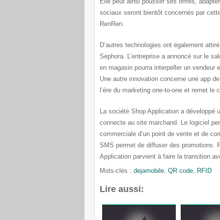
Elle peut ainsi pousser ses offres, adapt
sociaux seront bientôt concernés par cett
RenRen.
D’autres technologies ont également attiré
Sephora. L’entreprise a annoncé sur le s
en magasin pourra interpeller un vendeur e
Une autre innovation concerne une app de
l’ére du marketing one-to-one et remet le c
La société Shop Application a développé 
connecte au site marchand. Le logiciel per
commerciale d’un point de vente et de com
SMS permet de diffuser des promotions. P
Application parvient à faire la transition
Mots-clés :
dejamobile
,
QR code
,
RFID
Lire aussi: