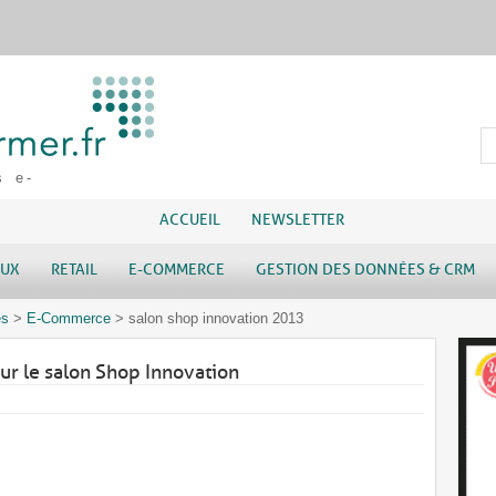
s e-
ACCUEIL
NEWSLETTER
AUX
RETAIL
E-COMMERCE
GESTION DES DONNÉES & CRM
es
>
E-Commerce
>
salon shop innovation 2013
ur le salon Shop Innovation