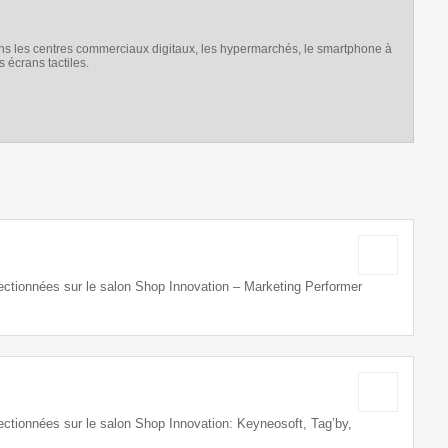
r dans les centres commerciaux digitaux, les hypermarchés, le smartphone à
 écrans tactiles.
ectionnées sur le salon Shop Innovation – Marketing Performer
ctionnées sur le salon Shop Innovation: Keyneosoft, Tag’by,