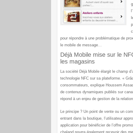
g
l
l
p
c
pour répondre à une problématique de proxi
le mobile de message…
Déjà Mobile mise sur le NF
les magasins
La société Déjà Mobile élargit le champ d
technologie NFC sur sa plateforme.
« Grâc
consommateurs,
explique Houssem Assadi
de contenus dynamiques publiés sur canal
répond à un enjeu de gestion de la relatio
Le principe ?
Un point de vente ou un com
entrant dans la boutique, l’utilisateur app
application pour bénéficier de l’offre prom
chaland pourra également recevoir des mes