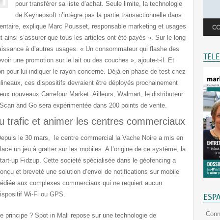
pour transférer sa liste d’achat. Seule limite, la technologie
de Keyneosoft n’intègre pas la partie transactionnelle dans
entaire,
explique Marc Pousset, responsable marketing et usages
 ainsi s’assurer que tous les articles ont été payés
». Sur le long
naissance à d’autres usages. «
Un consommateur qui flashe des
TÉL
evoir une promotion sur le lait ou des couches
», ajoute-t-il. Et
n pour lui indiquer le rayon concerné. Déjà en phase de test chez
lineaux, ces dispositifs devraient être déployés prochainement
x nouveaux Carrefour Market. Ailleurs, Walmart, le distributeur
 Scan and Go sera expérimentée dans 200 points de vente.
u trafic et animer les centres commerciaux
epuis le 30 mars, le centre commercial la Vache Noire a mis en
lace un jeu à gratter sur les mobiles. A l’origine de ce système, la
tart-up Fidzup. Cette société spécialisée dans le géofencing a
onçu et breveté une solution d’envoi de notifications sur mobile
édiée aux complexes commerciaux qui ne requiert aucun
ispositif Wi-Fi ou GPS.
ESP
Conn
e principe ?
Spot in Mall repose sur une technologie de