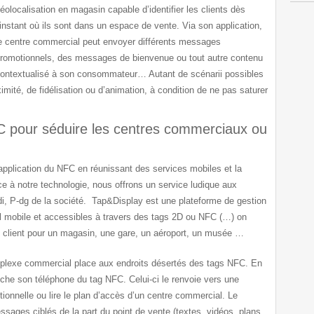
éolocalisation en magasin capable d’identifier les clients dès
’instant où ils sont dans un espace de vente. Via son application,
e centre commercial peut envoyer différents messages
romotionnels, des messages de bienvenue ou tout autre contenu
ontextualisé à son consommateur… Autant de scénarii possibles
mité, de fidélisation ou d’animation, à condition de ne pas saturer
C pour séduire les centres commerciaux ou
’application du NFC en réunissant des services mobiles et la
e à notre technologie, nous offrons un service ludique aux
, P-dg de la société.
Tap&Display est une plateforme de gestion
 mobile et accessibles à travers des tags 2D ou NFC (…) on
n client pour un magasin, une gare, un aéroport, un musée
…
plexe commercial place aux endroits désertés des tags NFC. En
roche son téléphone du tag NFC. Celui-ci le renvoie vers une
otionnelle ou lire le plan d’accès d’un centre commercial. Le
sages ciblés de la part du point de vente (textes, vidéos, plans