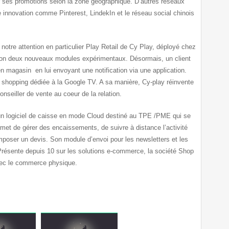
er ses promotions selon la zone géographique. D’autres réseaux
e innovation comme Pinterest, LindekIn et le réseau social chinois
 notre attention en particulier Play Retail de Cy Play, déployé chez
alon deux nouveaux modules expérimentaux. Désormais, un client
n magasin en lui envoyant une notification via une application.
 shopping dédiée à la Google TV. A sa manière, Cy-play réinvente
onseiller de vente au coeur de la relation.
un logiciel de caisse en mode Cloud destiné au TPE /PME qui se
met de gérer des encaissements, de suivre à distance l’activité
poser un devis. Son module d’envoi pour les newsletters et les
résente depuis 10 sur les solutions e-commerce, la société Shop
 avec le commerce physique.