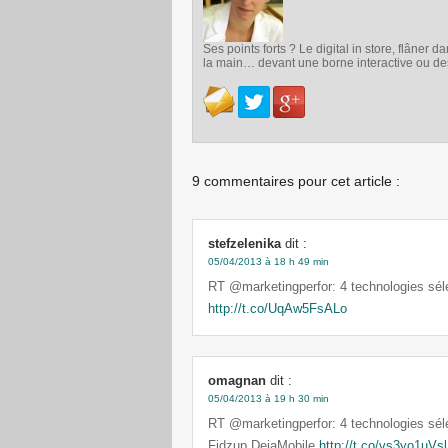
Ses points forts ? Le digital in store, flâne
la main… devant une borne interactive ou des
9 commentaires pour cet article :
stefzelenika
dit :
05/04/2013 à 18 h 49 min
RT @marketingperfor: 4 technologies sél
http://t.co/UqAw5FsALo
omagnan
dit :
05/04/2013 à 19 h 30 min
RT @marketingperfor: 4 technologies séle
Fidzup,DejaMobile
http://t.co/vs3yo1uVsl