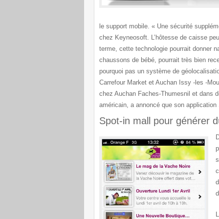
le support mobile. «
Une sécurité supplém
chez Keyneosoft.
L’hôtesse de caisse peut
terme, cette technologie pourrait donner 
chaussons de bébé, pourrait très bien rec
pourquoi pas un système de géolocalisatio
Carrefour Market et Auchan Issy -les -Mou
chez Auchan Faches-Thumesnil et dans deu
américain, a annoncé que son application
Spot-in mall pour générer d
D
p
s
c
d
d
L