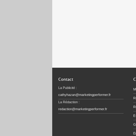
Contact
C
La Publicité :
M
cathyhazan@marketingperformer.fr
R
La Rédaction :
Re
redaction@marketingperformer.fr
E
G
E