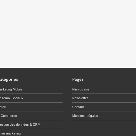
atégories
Pages
arketing Mobile
Plan du site
éseaux Sociaux
Newsletter
tail
Contact
-Commerce
Mentions Légales
estion des données & CRM
mail marketing