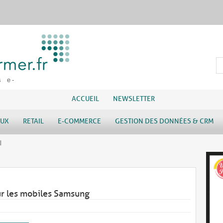
s e-
ACCUEIL
NEWSLETTER
AUX
RETAIL
E-COMMERCE
GESTION DES DONNÉES & CRM
l
ur les mobiles Samsung