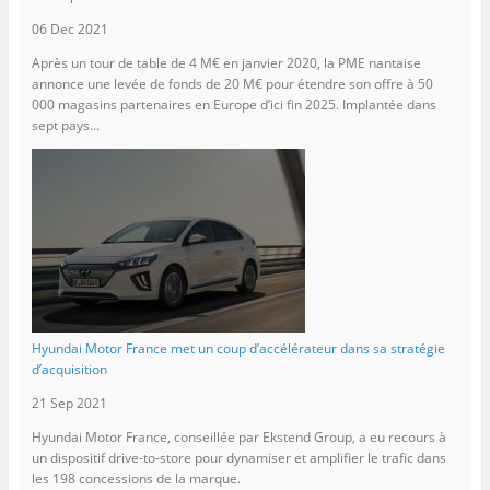
06 Dec 2021
Après un tour de table de 4 M€ en janvier 2020, la PME nantaise
annonce une levée de fonds de 20 M€ pour étendre son offre à 50
000 magasins partenaires en Europe d’ici fin 2025. Implantée dans
sept pays...
Hyundai Motor France met un coup d’accélérateur dans sa stratégie
d’acquisition
21 Sep 2021
Hyundai Motor France, conseillée par Ekstend Group, a eu recours à
un dispositif drive-to-store pour dynamiser et amplifier le trafic dans
les 198 concessions de la marque.