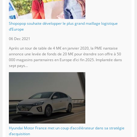
Shopopop souhaite développer le plus grand maillage logistique
d’Europe
06 Dec 2021
Après un tour de table de 4 M€ en janvier 2020, la PME nantaise
annonce une levée de fonds de 20 M€ pour étendre son offre à 50
000 magasins partenaires en Europe d’ici fin 2025. Implantée dans
sept pays...
Hyundai Motor France met un coup d’accélérateur dans sa stratégie
d’acquisition